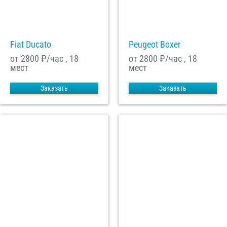
С
Политикой конфиденциальности
ознакомлен(а), даю согласие на
обработку моих Персональных данных
Fiat Ducato
Peugeot Boxer
Отправить заказ
от 2800
₽/час , 18
от 2800
₽/час , 18
мест
мест
Заказать
Заказать