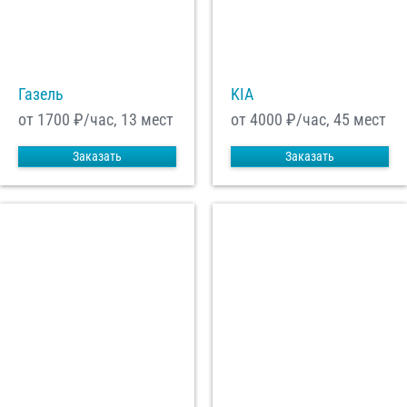
С
Политикой конфиденциальности
ознакомлен(а), даю согласие на
обработку моих Персональных данных
Газель
KIA
Отправить заказ
от 1700
₽/час, 13 мест
от 4000
₽/час, 45 мест
Заказать
Заказать