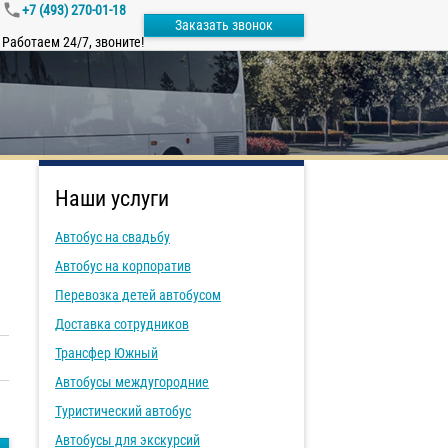
+7 (493) 270-01-18
Заказать звонок
Работаем 24/7, звоните!
Наши услуги
Автобус на свадьбу
Автобус на корпоратив
Перевозка детей автобусом
Доставка сотрудников
Трансфер Южный
Автобусы междугородние
Туристический автобус
Автобусы для экскурсий