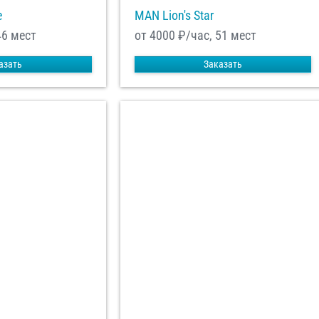
e
MAN Lion's Star
46 мест
от 4000
₽/час, 51 мест
азать
Заказать