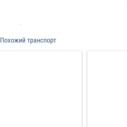
С
Политикой конфид
Похожий транспорт
согласие на обраб
Отп