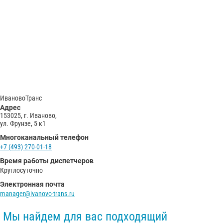
С
Политикой конфиденциальности
ознакомлен(а), даю согласие на
обработку моих Персональных данных
Отправить заказ
ИвановоТранс
Адрес
153025, г. Иваново,
ул. Фрунзе, 5 к1
Многоканальный телефон
+7 (493) 270-01-18
Время работы диспетчеров
Круглосуточно
Электронная почта
manager@ivanovo-trans.ru
Мы найдем для вас подходящий