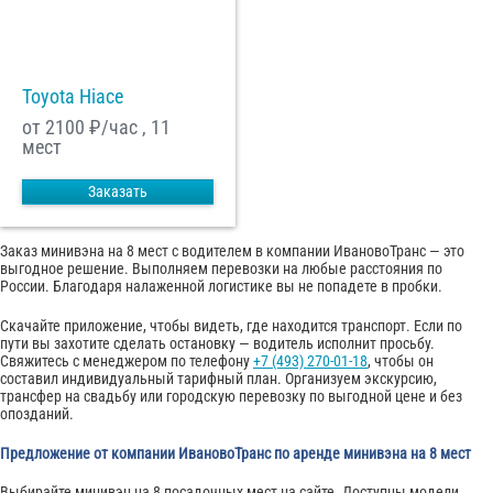
С
Политикой конфиденциальности
ознакомлен(а), даю согласие на
обработку моих Персональных данных
Toyota Hiace
Отправить заказ
от 2100
₽/час , 11
мест
Заказать
Заказ минивэна на 8 мест с водителем в компании ИвановоТранс — это
выгодное решение. Выполняем перевозки на любые расстояния по
России. Благодаря налаженной логистике вы не попадете в пробки.
Скачайте приложение, чтобы видеть, где находится транспорт. Если по
пути вы захотите сделать остановку — водитель исполнит просьбу.
Свяжитесь с менеджером по телефону
+7 (493) 270-01-18
, чтобы он
составил индивидуальный тарифный план. Организуем экскурсию,
трансфер на свадьбу или городскую перевозку по выгодной цене и без
опозданий.
Предложение от компании ИвановоТранс по аренде минивэна на 8 мест
Выбирайте минивэн на 8 посадочных мест на сайте. Доступны модели