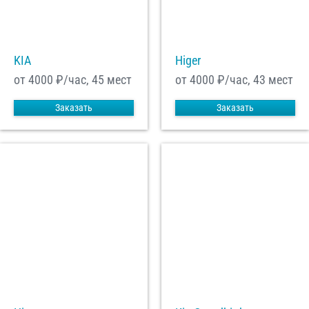
С
Политикой конфиденциальности
ознакомлен(а), даю согласие на
обработку моих Персональных данных
KIA
Higer
Отправить заказ
от 4000
₽/час, 45 мест
от 4000
₽/час, 43 мест
Заказать
Заказать