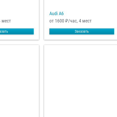
Audi A6
4 мест
от 1600
₽/час, 4 мест
азать
Заказать