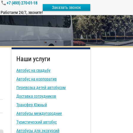
+7 (493) 270-01-18
Заказать звонок
Работаем 24/7, звоните!
Наши услуги
Автобус на свадьбу
Автобус на корпоратив
Перевозка детей автобусом
Доставка сотрудников
Трансфер Южный
Автобусы междугородние
Туристический автобус
Автобусы для экскурсий