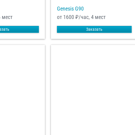
Genesis G90
4 мест
от 1600
₽/час, 4 мест
азать
Заказать