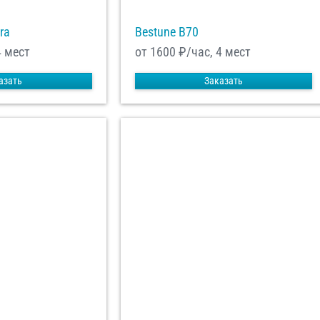
ra
Bestune B70
4 мест
от 1600
₽/час, 4 мест
азать
Заказать