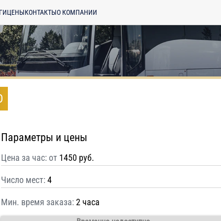
ГИ
ЦЕНЫ
КОНТАКТЫ
О КОМПАНИИ
О
Параметры и цены
Цена за час: от
1450 руб.
Число мест:
4
Мин. время заказа:
2 часа
енциальности
ознакомлен(а), даю
отку моих Персональных данных