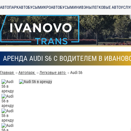
АВТОПАРК
АВТОБУСЫ
МИКРОАВТОБУСЫ
МИНИВЭНЫ
ЛЕГКОВЫЕ АВТО
УСЛУ
АРЕНДА AUDI S6 С ВОДИТЕЛЕМ В ИВАНОВ
Главная
Автопарк
Легковые авто
Audi S6
С
Политикой конфид
согласие на обраб